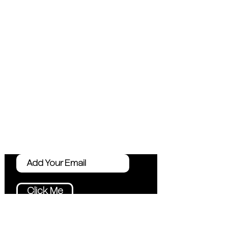
Preguntas frecuentes
Servicios
política de privacidad
Privacy Policy
Contáctenos
Consejos de
marketing
Click Me